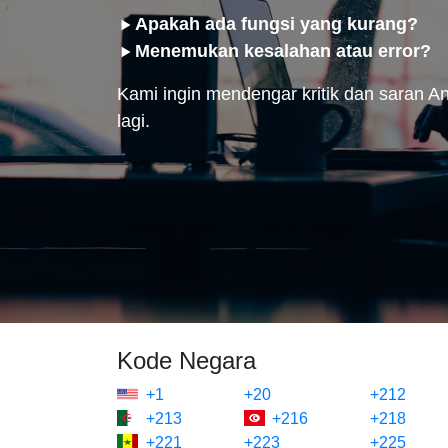
Apakah ada fungsi yang kurang?
Menemukan kesalahan atau error?
Kami ingin mendengar kritik dan saran And
lagi.
Kode Negara
+1
+20
+212
+213
+216
+218
+221
+223
+225