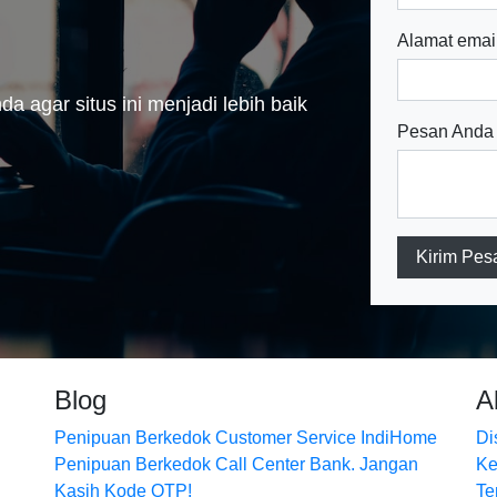
Alamat emai
a agar situs ini menjadi lebih baik
Pesan Anda
Kirim Pes
Blog
A
Penipuan Berkedok Customer Service IndiHome
Di
Penipuan Berkedok Call Center Bank. Jangan
Ke
Kasih Kode OTP!
Te