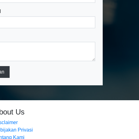
l
an
bout Us
sclaimer
bijakan Privasi
ntang Kami