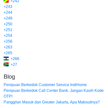
+242
+243
+244
+249
+250
+251
+254
+256
+263
+265
+266
+27
Blog
Penipuan Berkedok Customer Service IndiHome
Penipuan Berkedok Call Center Bank. Jangan Kasih Kode
OTP!
Panggilan Masuk dari Greater Jakarta, Apa Maksudnya?