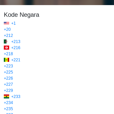
Kode Negara
+1
+20
+212
+213
+216
+218
+221
+223
+225
+226
+227
+229
+233
+234
+235