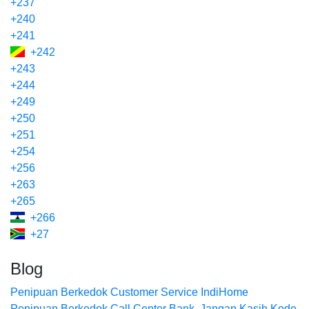
+237
+240
+241
+242
+243
+244
+249
+250
+251
+254
+256
+263
+265
+266
+27
Blog
Penipuan Berkedok Customer Service IndiHome
Penipuan Berkedok Call Center Bank. Jangan Kasih Kode