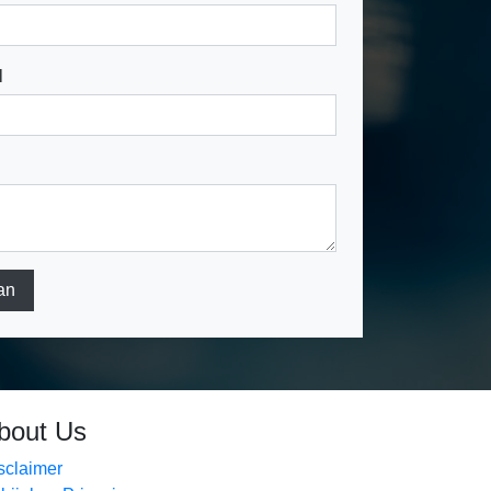
l
an
bout Us
sclaimer