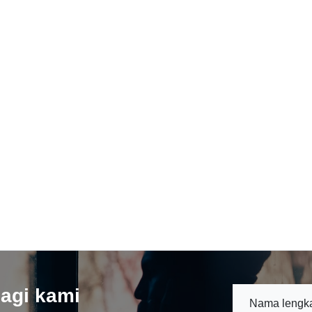
agi kami
Nama lengk