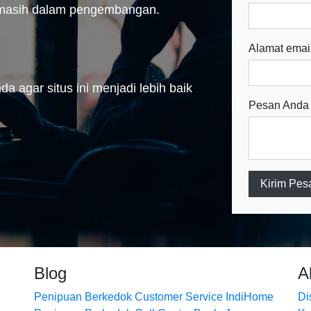
n masih dalam pengembangan.
Alamat emai
a agar situs ini menjadi lebih baik
Pesan Anda
Kirim Pes
Blog
A
Penipuan Berkedok Customer Service IndiHome
Di