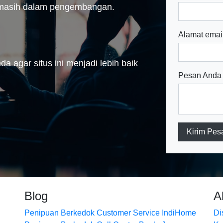
n masih dalam pengembangan.
Alamat emai
a agar situs ini menjadi lebih baik
Pesan Anda
Kirim Pes
Blog
A
Penipuan Berkedok Customer Service IndiHome
Di