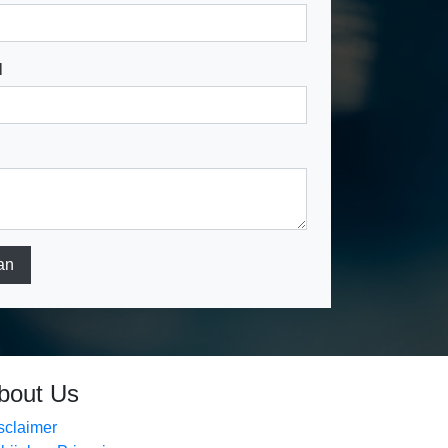
l
an
bout Us
sclaimer