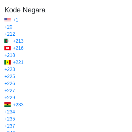
Kode Negara
+1
+20
+212
+213
+216
+218
+221
+223
+225
+226
+227
+229
+233
+234
+235
+237