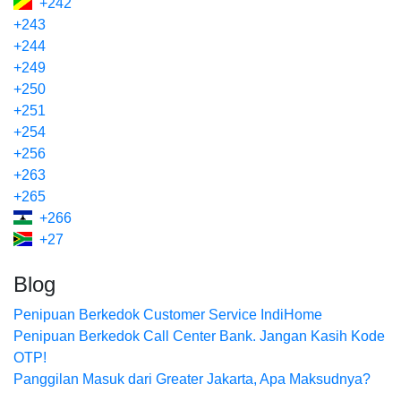
+242
+243
+244
+249
+250
+251
+254
+256
+263
+265
+266
+27
Blog
Penipuan Berkedok Customer Service IndiHome
Penipuan Berkedok Call Center Bank. Jangan Kasih Kode
OTP!
Panggilan Masuk dari Greater Jakarta, Apa Maksudnya?