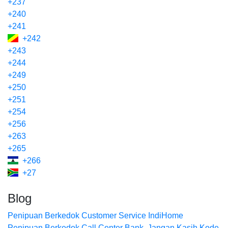
+237
+240
+241
+242
+243
+244
+249
+250
+251
+254
+256
+263
+265
+266
+27
Blog
Penipuan Berkedok Customer Service IndiHome
Penipuan Berkedok Call Center Bank. Jangan Kasih Kode