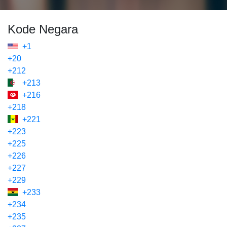
Kode Negara
+1
+20
+212
+213
+216
+218
+221
+223
+225
+226
+227
+229
+233
+234
+235