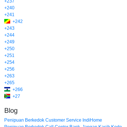
+237
+240
+241
+242
+243
+244
+249
+250
+251
+254
+256
+263
+265
+266
+27
Blog
Penipuan Berkedok Customer Service IndiHome
Penipuan Berkedok Call Center Bank. Jangan Kasih Kode