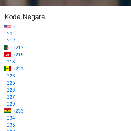
Kode Negara
+1
+20
+212
+213
+216
+218
+221
+223
+225
+226
+227
+229
+233
+234
+235